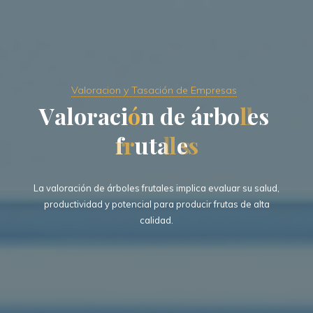
Valoracion y Tasación de Empresas
V
a
l
o
r
a
c
i
ó
n
d
e
á
r
b
o
l
e
s
f
r
u
t
a
l
e
s
La valoración de árboles frutales implica evaluar su salud,
productividad y potencial para producir frutas de alta
calidad.