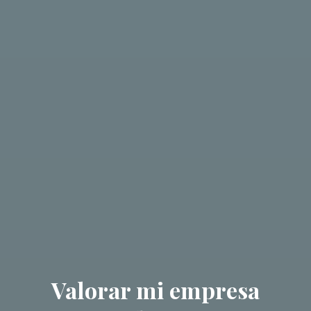
Valorar mi empresa